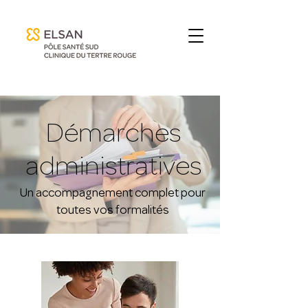
Démarches
administratives
Un accompagnement complet pour
toutes vos formalités